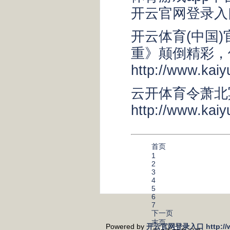
开云官网登录入口 ht
开云体育(中国
重》颠倒精彩，
http://www.kai
云开体育令萧北
http://www.kai
首页
1
2
3
4
5
6
7
下一页
末页
Powered by
开云官网登录入口 http://ww