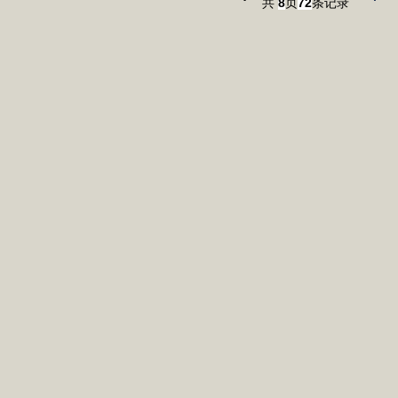
共
8
页
72
条记录