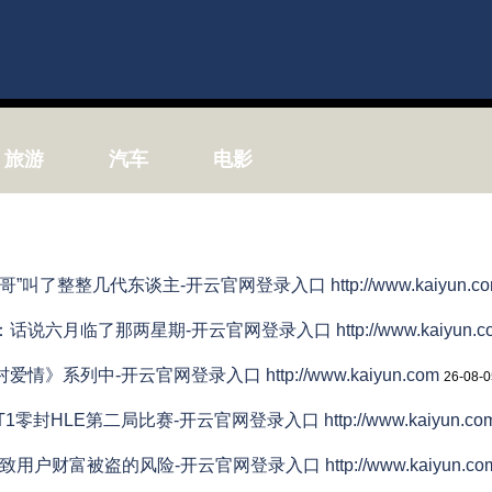
旅游
汽车
电影
叫了整整几代东谈主-开云官网登录入口 http://www.kaiyun.co
六月临了那两星期-开云官网登录入口 http://www.kaiyun.c
》系列中-开云官网登录入口 http://www.kaiyun.com
26-08-0
封HLE第二局比赛-开云官网登录入口 http://www.kaiyun.co
财富被盗的风险-开云官网登录入口 http://www.kaiyun.co