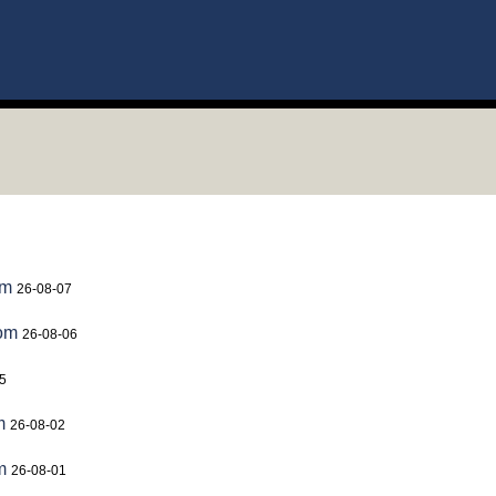
m
26-08-07
om
26-08-06
5
m
26-08-02
m
26-08-01