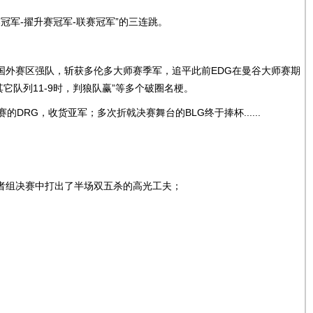
赛冠军-擢升赛冠军-联赛冠军”的三连跳。
G数支国外赛区强队，斩获多伦多大师赛季军，追平此前EDG在曼谷大师赛期
它队列11-9时，判狼队赢”等多个破圈名梗。
RG，收货亚军；多次折戟决赛舞台的BLG终于捧杯......
3日的败者组决赛中打出了半场双五杀的高光工夫；