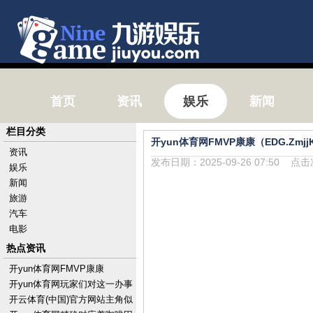
首页
资讯
娱乐
新闻
栏目分类
开yun体育网FMVP康康（EDG.ZmjjK
资讯
发布日期：2025-09-26 07:50 点
娱乐
新闻
旅游
汽车
电影
热点资讯
开yun体育网FMVP康康
（EDG.ZmjjKK）在夺冠典礼
开yun体育网玩家们对这一办事
上-开云官网
的呼声从未停歇-开云官网登录
开云体育(中国)官方网站主角似
入口 http