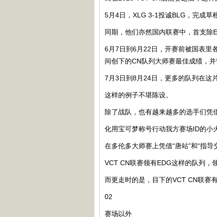
5月4日，XLG 3-1投诚BLG，
同期，他们亦然国内联赛中，首支除E
6月7日到6月22日，开赛前被国表里
间创下的CN队列大师赛最佳成绩，并留
7月3日到8月24日，更多的队列在这
这样的例子不堪陈设。
除了战队，也有越来越多的选手们凭借
化用宝可梦称号行动我方赛场ID的小火龙
在多伦多大师赛上凭借“唐站”和“指导交通”
VCT CN联赛领有EDG这样的队列
而更走时的是，目下的VCT CN联赛有
02
赛场以外