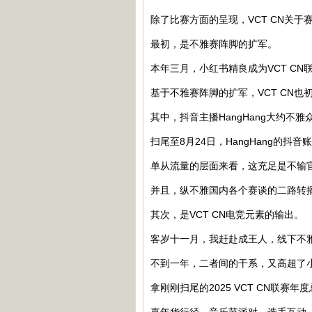
除了比赛方面的呈现，VCT CN关
最初，是不雅赛阵脚的扩军。
本年三月，小红书精良成为VCT C
基于不雅赛阵脚的扩军，VCT CN
其中，抖音主播HangHang大约不
扫尾至8月24日，HangHang的
单从流量的层面来看，这充足是不输
并且，纵不雅国内各个赛谈的二路转
其次，是VCT CN电竞元素的输出。
客岁十一月，我赶赴成王人，线下不
不到一年，二者间的干系，又高超了
拿刚刚扫尾的2025 VCT CN联