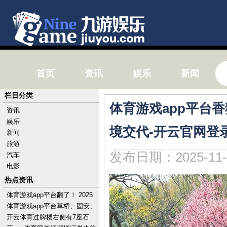
首页
资讯
娱乐
新闻
栏目分类
体育游戏app平台
资讯
娱乐
境交代-开云官网登录入口 
新闻
旅游
发布日期：2025-11-
汽车
电影
热点资讯
体育游戏app平台翻了！ 2025
年2月9日 8时许-开云官网登录
体育游戏app平台草桥、固安、
入口
涿州、廊坊4座城市航站楼不竭
开云体育过牌楼右侧有7座石
投运-开云官网