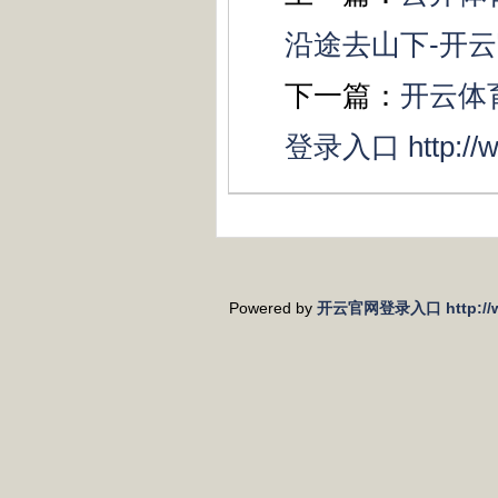
沿途去山下-开云官网登
下一篇：
开云体
登录入口 http://w
Powered by
开云官网登录入口 http://ww