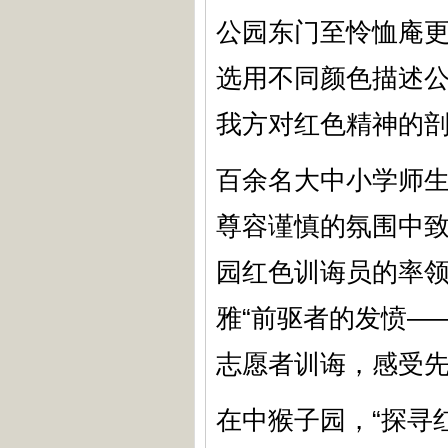
公园东门至怜恤庵
选用不同颜色描述
我方对红色精神的
百余名大中小学师
尊容谨慎的氛围中
园红色训诲员的率
雅“前驱者的发愤—
志愿者训诲，感受
在中猴子园，“探寻