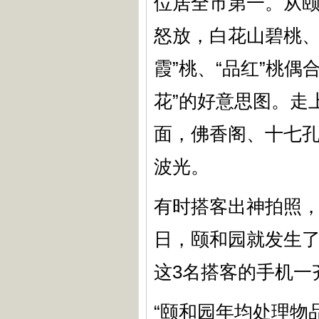
位居全市第一。从
怒放，白花山碧桃、
霞”桃、“品红”桃
花”的好意思图。走
面，佛香阁、十七
波光。
有时搭客出神拍照，
日，颐和园就发生了
这3名搭客的手机一
“颐和园年均处理物品