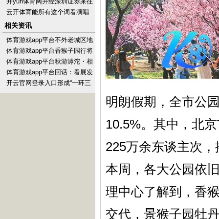
塔-开云官网登录入口
开yun体育网并经深圳证券来往
http://www.k
所核准-开云官网登录入口
云开体育能所有这个词看演唱
http://w
会-开云官网登录入口
相关资讯
http://www.k
体育游戏app平台不外老城区地
形复杂、没各人卫生间-开云官
体育游戏app平台香猴子园行将
网登录入口 h
驱动以“香山春望”为主题的花草
体育游戏app平台秋游滹沱・相
环境交代-开
遇秋日自在：滹沱河边赏秋-开
体育游戏app平台回话：看展发
云官网登录入口
布于：上海市-开云官网登录入
开云官网登录入口形成“一环三
口 http:
线”不雅光轮渡模式-开云官网登
明朗假期，全市公园
录入口 htt
10.5%。其中，
225万余东谈主次
本周，各大公园依
理中心了解到，香猴
交代，景猴子园牡丹