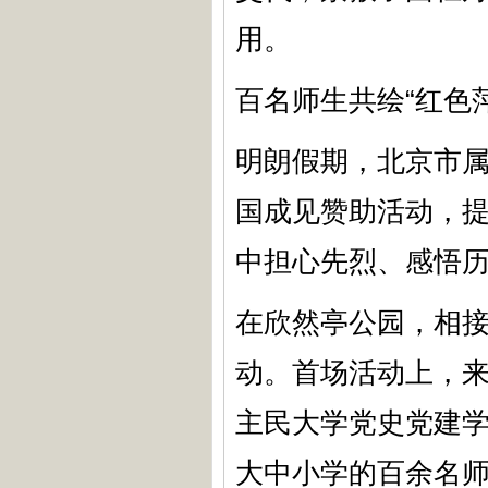
用。
百名师生共绘“红色
明朗假期，北京市属
国成见赞助活动，
中担心先烈、感悟
在欣然亭公园，相接
动。首场活动上，
主民大学党史党建
大中小学的百余名师