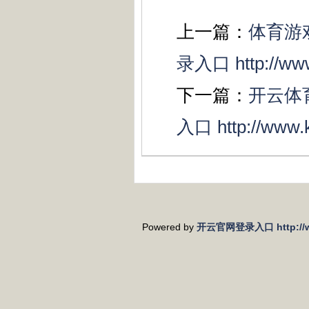
上一篇：
体育游
录入口 http://www
下一篇：
开云体育
入口 http://www.
Powered by
开云官网登录入口 http://ww