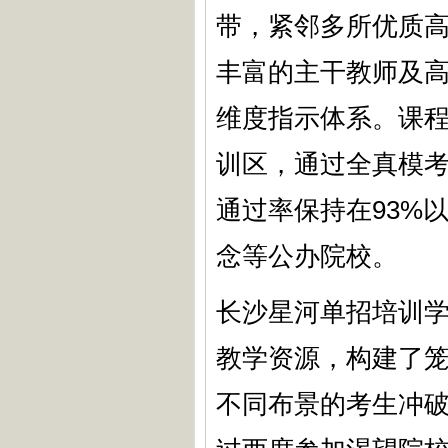
带，紧邻多所优质
丰富的主干教师及高
维度指示体系。课
训区，通过全真模
通过率保持在93%
念等公办院校。
长沙星河单招培训
教学资源，构建了
不同布景的考生冲