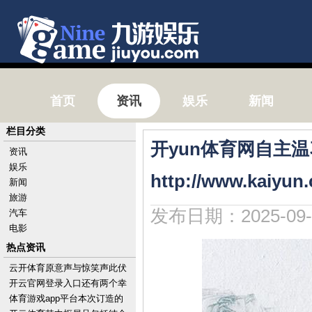
首页
资讯
娱乐
新闻
栏目分类
开yun体育网自主
资讯
娱乐
http://www.kaiyun
新闻
旅游
发布日期：2025-09-
汽车
电影
热点资讯
云开体育原意声与惊笑声此伏
彼起-开云官网登录入口
开云官网登录入口还有两个幸
http://www.
存者持着船的残毁挥手求救呢-
体育游戏app平台本次订造的
开云官网登录入口