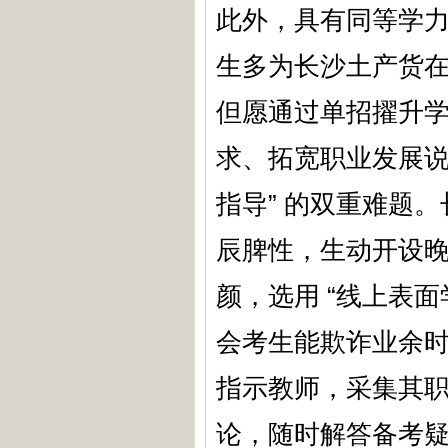
此外，具有同等学
生多为长沙土产货
但愿通过单招擢升
求、拓宽职业发展说
指导” 的双重难题
辰脾性，生动开设
颜，选用 “线上表面
会考生能欺诈业余
指示教师，采集其
论，随时解答备考