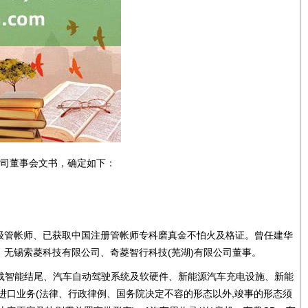
公司董事会文书，确定如下：
,中级管帐师、已获取中国注册管帐师专科磨真金不怕火及格证。曾任建华
司、无锡索菱科技有限公司、奇菱智行科技(芜湖)有限公司董事。
、车载智能结尾、汽车自动驾驶系统及软硬件、新能源汽车充电设施、新能
进口业务(法律、行政律例、国务院决定不容的形态以外,竣事的形态须