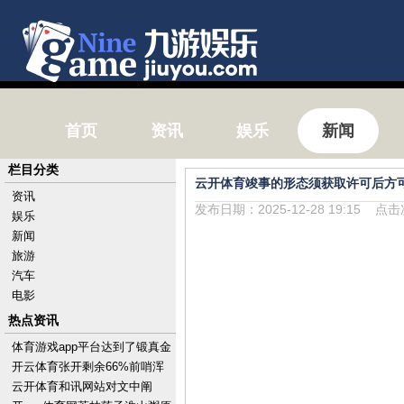
首页
资讯
娱乐
新闻
栏目分类
云开体育竣事的形态须获取许可后方可谋划)-
资讯
发布日期：2025-12-28 19:15 点
娱乐
新闻
旅游
汽车
电影
热点资讯
体育游戏app平台达到了锻真金
不怕火戎行、提高才调的狡计-
开云体育张开剩余66%前哨浑
开云官网登录入
然一体-开云官网登录入口
云开体育和讯网站对文中阐
http://ww