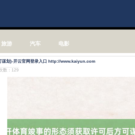
旅游
汽车
电影
开云官网登录入口 http://www.kaiyun.com
击次数：129