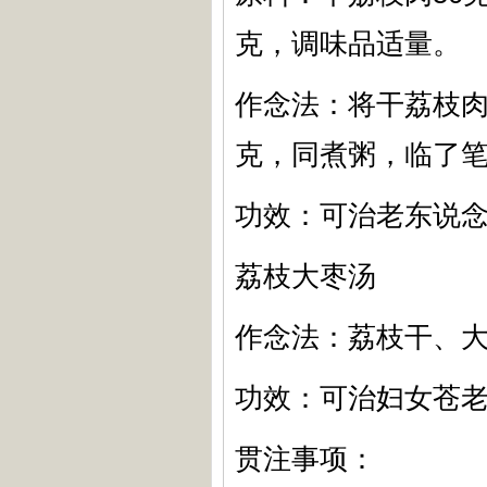
克，调味品适量。
作念法：将干荔枝肉
克，同煮粥，临了
功效：可治老东说
荔枝大枣汤
作念法：荔枝干、大
功效：可治妇女苍
贯注事项：