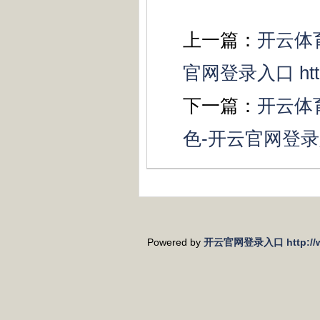
上一篇：
开云体
官网登录入口 http:
下一篇：
开云体
色-开云官网登录入口 h
Powered by
开云官网登录入口 http://ww