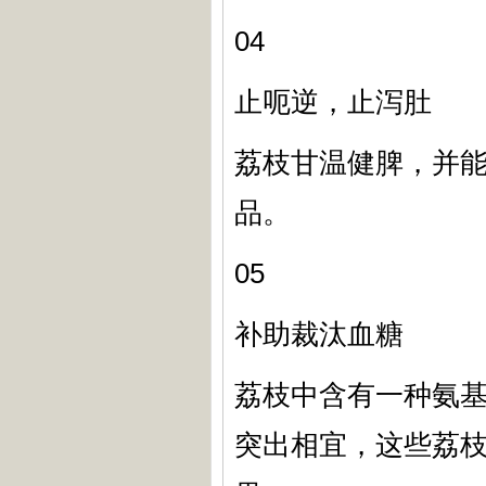
04
止呃逆，止泻肚
荔枝甘温健脾，并
品。
05
补助裁汰血糖
荔枝中含有一种氨
突出相宜，这些荔