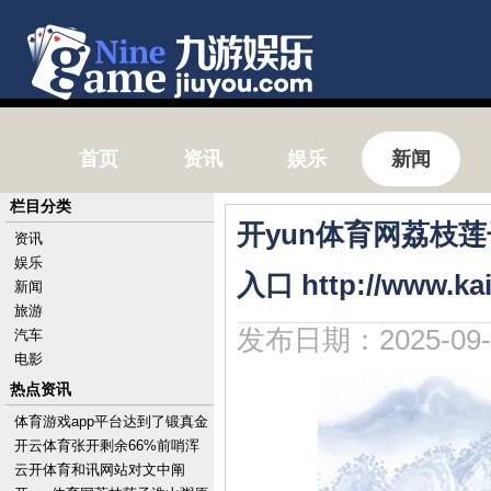
首页
资讯
娱乐
新闻
栏目分类
开yun体育网荔枝
资讯
娱乐
入口 http://www.ka
新闻
旅游
发布日期：2025-09-
汽车
电影
热点资讯
体育游戏app平台达到了锻真金
不怕火戎行、提高才调的狡计-
开云体育张开剩余66%前哨浑
开云官网登录入
然一体-开云官网登录入口
云开体育和讯网站对文中阐
http://ww