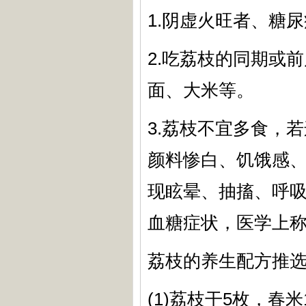
1.阴虚火旺者、糖
2.吃荔枝的同期或
面、大米等。
3.荔枝不宜多食，
颜料惨白、饥饿感
现眩晕、抽搐、呼
血糖症状，医学上
荔枝的养生配方推
(1)荔枝干5枚，