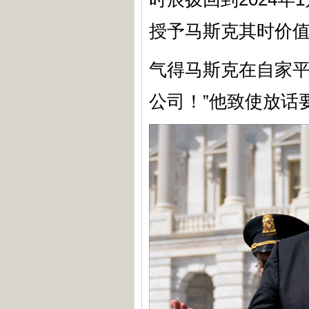
授予马斯克其时价值
气得马斯克在自家平
公司！”他致使放话