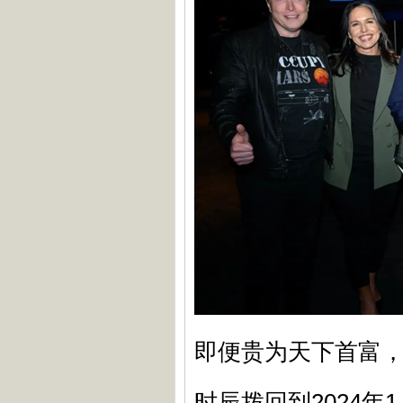
即便贵为天下首富，
时辰拨回到2024