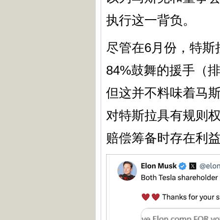
执行这一背负。
尽管在6月份，特斯
84%鼓舞的援手（
但这并不料味着马
对特斯拉具有规则
赔偿筹备时存在利