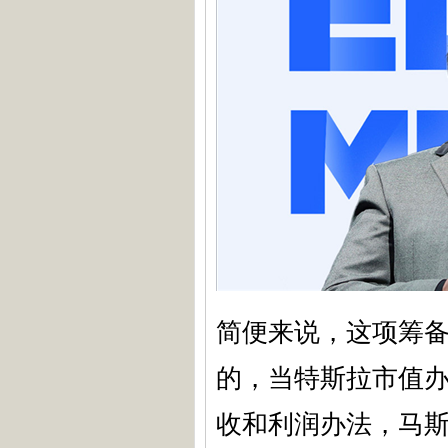
简便来说，这项筹备
的，当特斯拉市值办
收和利润办法，马斯