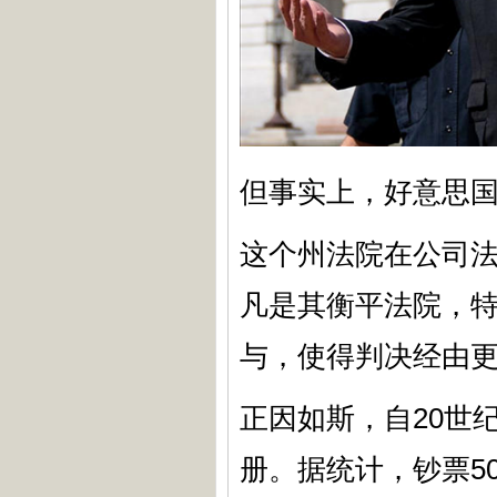
但事实上，好意思
这个州法院在公司
凡是其衡平法院，
与，使得判决经由
正因如斯，自20世
册。据统计，钞票5