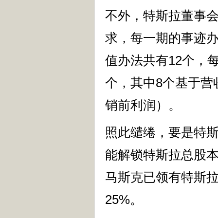
不外，特斯拉董事
求，每一期的事迹
值办法共有12个，
个，其中8个基于营
销前利润）。
照此缱绻，要是特斯
能解锁特斯拉总股本
马斯克已领有特斯拉
25%。