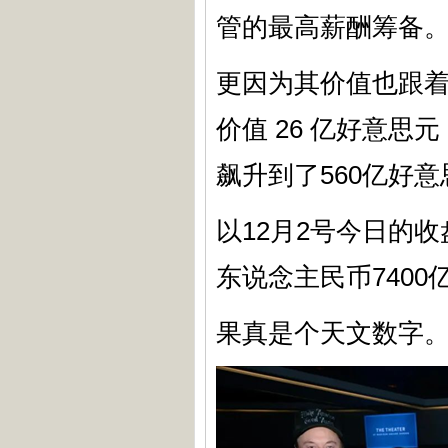
管的最高薪酬筹备
更因为其价值也跟着
价值 26 亿好意思
飙升到了560亿好
以12月2号今日的收
东说念主民币7400
果真是个天文数字