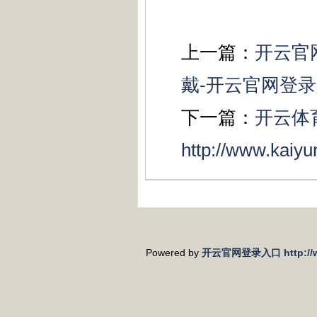
上一篇：
开云官
戴-开云官网登录入口 h
下一篇：
开云体
http://www.kaiy
Powered by
开云官网登录入口 http://ww