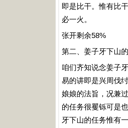
即是比干。惟有比
必一火。
张开剩余58%
第二、姜子牙下山
咱们齐知说念姜子
易的讲即是兴周伐
娘娘的法旨，况兼
的任务很矍铄可是
牙下山的任务惟有