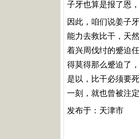
子牙也算是报了恩
因此，咱们说姜子
能力去救比干，天
着兴周伐纣的蹙迫
得莫得那么蹙迫了
是以，比干必须要
一刻，就也曾被注
发布于：天津市