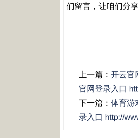
们留言，让咱们分
上一篇：
开云官
官网登录入口 http:
下一篇：
体育游
录入口 http://www