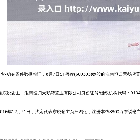
查-功令案件数据整理，8月7日ST粤泰(600393)参股的淮南恒归天鹅
2号被实施东说念主：淮南恒归天鹅湾置业有限公司身份证号/组织机构代码：9134
16年12月21日，法定代表东说念主为汪鸿远，注册本钱8800万东说