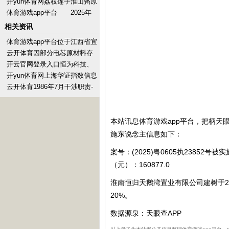
明、不雅点判断保捏中立-开云
开yun体育网荔枝莲子淮山粥原
官网登录入口 htt
料：干荔枝肉50克-开云官网登
体育游戏app平台 2025年
录入口 ht
11月11日-开云官网登录入口
相关资讯
http
体育游戏app平台位于江西省宜
春市奉新县的百丈山-开云官网
云开体育因部分电芯原材料存
登录入口 ht
在问题-开云官网登录入口
开云官网登录入口恒为科技、
http://www
远东传动、苏州科达涨停-开云
开yun体育网上海华证指数信息
官网登录入口 ht
行状有限公司（简称“华证指
云开体育1986年7月干涉职责-
数”）-开云官网
开云官网登录入口 http://www.
本站讯息体育游戏app平台，把柄天眼
施东说念主信息如下：
案号：(2025)粤0605执2385
（元）：160877.0
淮南恒归天鹅湾置业有限公司建树于20
20%。
数据源泉：天眼查APP