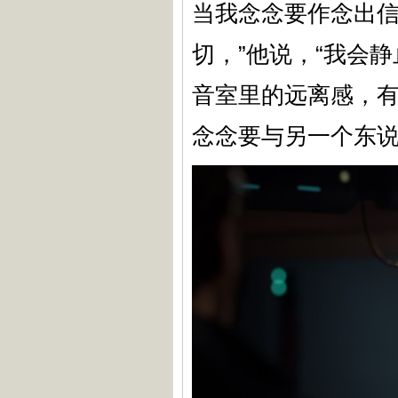
当我念念要作念出
切，”他说，“我会
音室里的远离感，有
念念要与另一个东说