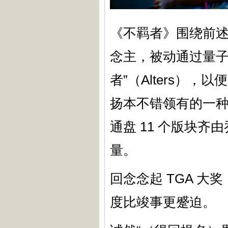
《不羁者》围绕前述
念主，被动通过量子
者”（Alters）
扬本不错领有的一
通盘 11 个版块
量。
回念念起 TGA 
度比竣事更蹙迫。