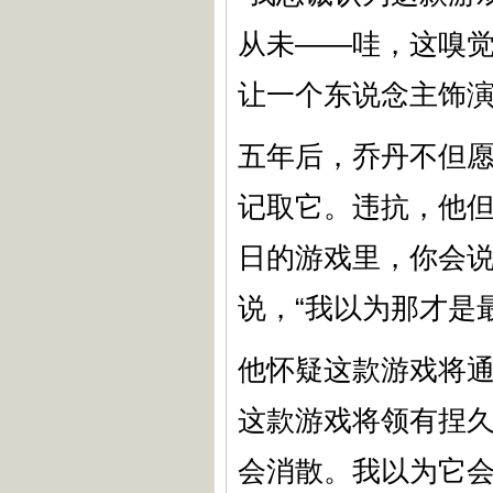
从未——哇，这嗅觉
让一个东说念主饰演
五年后，乔丹不但
记取它。违抗，他但
日的游戏里，你会说
说，“我以为那才是
他怀疑这款游戏将通
这款游戏将领有捏久
会消散。我以为它会