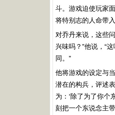
斗。游戏迫使玩家
将特别志的人命带
对乔丹来说，这些问
兴味吗？”他说，“
同。”
他将游戏的设定与当
潜在的构兵，评述
为：‘除了为了你个
刻把一个东说念主带