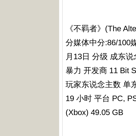
《不羁者》(The Al
分媒体中分:86/100
月13日 分级 成东说
暴力 开发商 11 Bit S
玩家东说念主数 单东说
19 小时 平台 PC, PS5
(Xbox) 49.05 GB