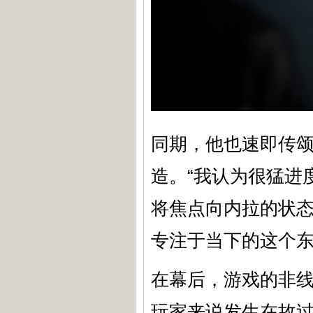
同期，他也速即传
造。“我认为很猛进
将焦点向内拉的状态
专注于当下的这个东
在幕后，游戏的非
玩家来说发生在故