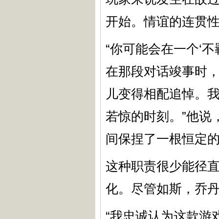
开始。情谊的连贯
“你可能会在一个‘不
在那段对话竣事时
儿变得相配追悼。
若惊的时刻。”他说
间保捏了一根恒定的
这种职责很少能径
化。尽管如斯，乔丹
“我忠诚认为这款游