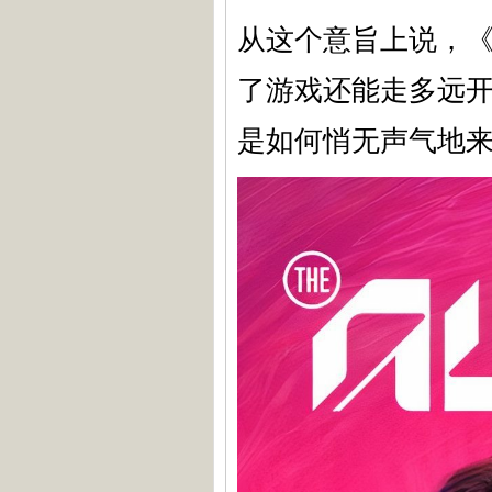
从这个意旨上说，《
了游戏还能走多远
是如何悄无声气地