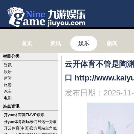
首页
资讯
娱乐
新闻
栏目分类
云开体育不管是陶渊
资讯
娱乐
口 http://www.kaiy
新闻
旅游
发布日期：2025-11-
汽车
电影
热点资讯
开yun体育网FMVP康康
（EDG.ZmjjKK）在夺冠典礼
开yun体育网玩家们对这一办事
上-开云官网
的呼声从未停歇-开云官网登录
开云体育(中国)官方网站主角似
入口 http