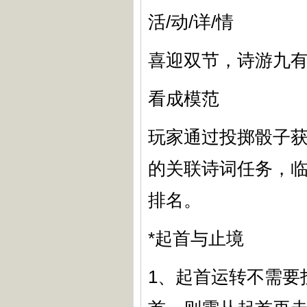
活/动/详/情
喜迎双节，诗游九
看成模范
玩家通过投掷骰子
的关联诗词任务，
排名。
*起首与止境
1、起首运转不需要