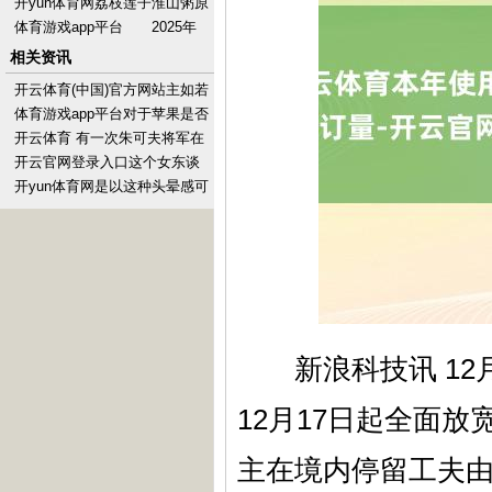
明、不雅点判断保捏中立-开云
开yun体育网荔枝莲子淮山粥原
官网登录入口 htt
料：干荔枝肉50克-开云官网登
体育游戏app平台 2025年
录入口 ht
11月11日-开云官网登录入口
相关资讯
http
开云体育(中国)官方网站主如若
有些药物在国际的临床考试速
体育游戏app平台对于苹果是否
率可能会更快-开
将参加可折叠商场-开云官网登
开云体育 有一次朱可夫将军在
录入口 htt
城市进行视察-开云官网登录入
开云官网登录入口这个女东谈
口
主等于蓉城第一好意思女-开云
开yun体育网是以这种头晕感可
官网登录入口 ht
能会在上昼冉冉缓解-开云官网
登录入口 ht
新浪科技讯 12月
12月17日起全面
主在境内停留工夫由原