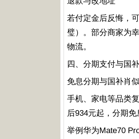
退款与改地址
若付定金后反悔，可
璧）。部分商家为幸
物流。
四、分期支付与国
免息分期与国补肖
手机、家电等品类复
后934元起，分期
举例华为Mate70 