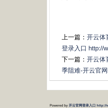
上一篇：
开云体
登录入口 http://w
下一篇：
开云体
季阻难-开云官网登录入
Powered by
开云官网登录入口 http://ww