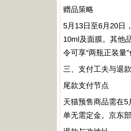
赠品策略
5月13日至6月20日
10ml及面膜。其
令可享“两瓶正装量
三、支付工夫与退
尾款支付节点
天猫预售商品需在5月
单无需定金。京东部