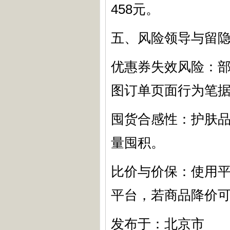
458元。
五、风险领导与留
优惠券失效风险：
图订单页面行为笔
囤货合感性：护肤
量囤积。
比价与价保：使用平
平台，若商品降价
发布于：北京市