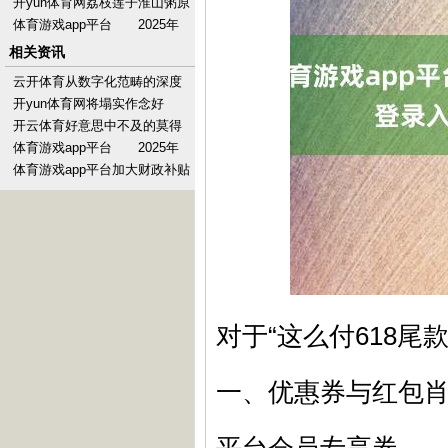
明、不雅点判断保捏中立-开云
开yun体育网荔枝莲子淮山粥原
官网登录入口 htt
料：干荔枝肉50克-开云官网登
体育游戏app平台 2025年
录入口 ht
11月11日-开云官网登录入口
相关资讯
http
云开体育从数字化范畴的深度
布局到多元化行业花样的拓展-
开yun体育网将塌实作念好
开云官网登录入口
&ldquo;五篇大文章&rd
开云体育好意思中不及的莫得
玄关-开云官网登录入口
体育游戏app平台 2025年
http://www.
11月11日-开云官网登录入口
体育游戏app平台加大财政补贴
http
和税收优惠力度-开云官网登录
入口 http
对于“这么付618尾
一、优惠券与红包