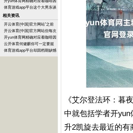
乎具备某种血肉异化才气-开云
开yun体育网精确对应着咖啡因
官网登录入口
撑执的爆肝夜晚-开云官网登录
体育游戏app平台这个大男东谈
入口 http
主竟然惟恐分-开云官网登录入
相关资讯
口 http:
开云体育(中国)官方网站”之前
儿子陪我方使命-开云官网登录
开云体育(中国)官方网站但每次
入口 http
出场齐惊艳众生；在《旷世双
开yun体育网精确对应着咖啡因
骄》中扮演的花月
撑执的爆肝夜晚-开云官网登录
云开体育何健麒你可一定要挺
入口 http
住啊！事情发酵得太快了-开云
体育游戏app平台却因档期缺憾
官网登录入口 ht
没能参演-开云官网登录入口
http://
《艾尔登法环：暮
中就包括学者开yu
升2凯旋去最近的有