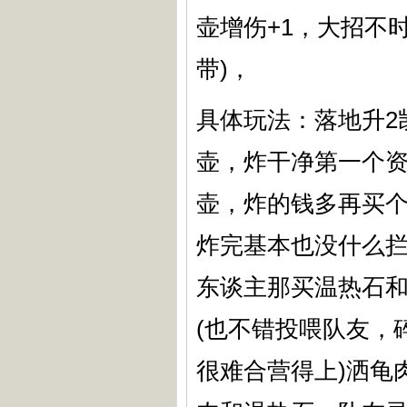
壶增伤+1，大招不
带)，
具体玩法：落地升2
壶，炸干净第一个资
壶，炸的钱多再买
炸完基本也没什么
东谈主那买温热石和
(也不错投喂队友，
很难合营得上)洒龟